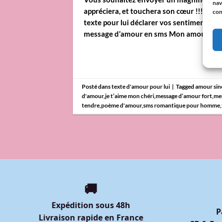
nav
appréciera, et touchera son cœur !!! Cho
con
texte pour lui déclarer vos sentiments env
message d’amour en sms Mon amour, […]
Posté dans
texte d'amour pour lui
|
Tagged
amour si
d'amour
,
je t’aime mon chéri
,
message d’amour fort
,
me
tendre
,
poème d'amour
,
sms romantique pour homme
,
🚚
Expédition sous 48h
P
Livraison rapide en France