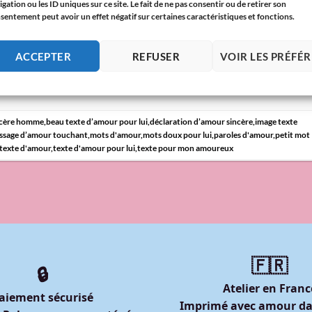
igation ou les ID uniques sur ce site. Le fait de ne pas consentir ou de retirer son
isissez parmi nos quelques exemples de petits mots d’amour, le
sentement peut avoir un effet négatif sur certaines caractéristiques et fonctions.
ers lui ! Dites lui « je t’aime », beau texte d’amour et magnifique
ACCEPTER
REFUSER
VOIR LES PRÉFÉ
CONTINUER LA LECTURE
→
ncère homme
,
beau texte d’amour pour lui
,
déclaration d’amour sincère
,
image texte
ssage d’amour touchant
,
mots d'amour
,
mots doux pour lui
,
paroles d'amour
,
petit mot
texte d'amour
,
texte d'amour pour lui
,
texte pour mon amoureux
🇫🇷
🔒
Atelier en Franc
aiement sécurisé
Imprimé avec amour da