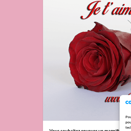
Pou
pou
tec
Vous souhaitez envoyer un magnifique te