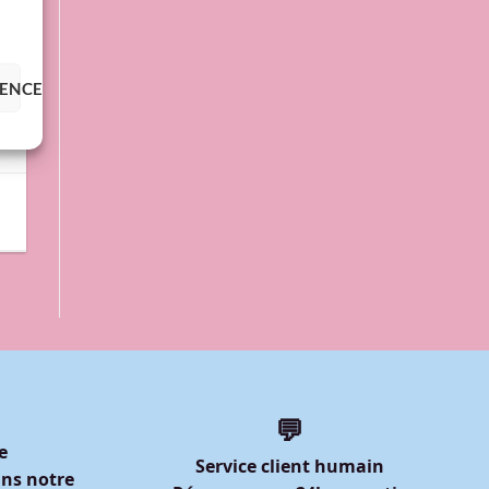
RENCES
💬
e
Service client humain
ns notre