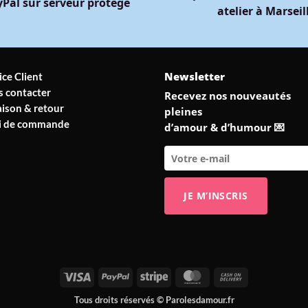
Pal sur serveur protégé
atelier à Marseil
Newsletter
ice Client
 contacter
Recevez nos nouveautés
aison & retour
pleines
vi de commande
d’amour & d’humour 💌
Visa
PayPal
Stripe
MasterCard
Cash
On
Tous droits réservés © Parolesdamour.fr
Delivery