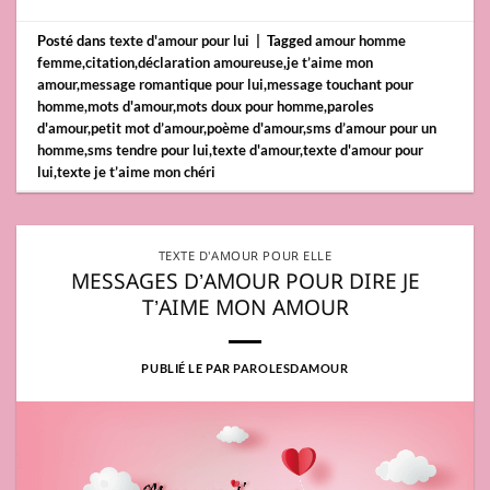
Posté dans
texte d'amour pour lui
|
Tagged
amour homme
femme
,
citation
,
déclaration amoureuse
,
je t’aime mon
amour
,
message romantique pour lui
,
message touchant pour
homme
,
mots d'amour
,
mots doux pour homme
,
paroles
d'amour
,
petit mot d’amour
,
poème d'amour
,
sms d’amour pour un
homme
,
sms tendre pour lui
,
texte d'amour
,
texte d'amour pour
lui
,
texte je t’aime mon chéri
TEXTE D'AMOUR POUR ELLE
MESSAGES D’AMOUR POUR DIRE JE
T’AIME MON AMOUR
PUBLIÉ LE
PAR
PAROLESDAMOUR