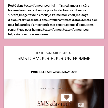
Posté dans
texte d'amour pour lui
|
Tagged
amour sincère
homme
,
beau texte d’amour pour lui
,
déclaration d’amour
sincère
,
image texte d'amour
,
je t’aime mon chéri
,
message
d’amour fort
,
message d’amour touchant
,
mots d'amour
,
mots doux
pour lui
,
paroles d'amour
,
petit mot tendre
,
poème d'amour
,
sms
romantique pour homme
,
texte d'amour
,
texte d'amour pour
lui
,
texte pour mon amoureux
TEXTE D'AMOUR POUR LUI
SMS D’AMOUR POUR UN HOMME
PUBLIÉ LE
PAR
PAROLESDAMOUR