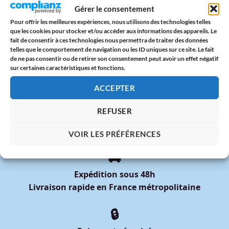
Lundi de Pentecôte 2025 : origine, traditions & paroles
Gérer le consentement
d’amour
Pour offrir les meilleures expériences, nous utilisons des technologies telles
que les cookies pour stocker et/ou accéder aux informations des appareils. Le
Date Pride 2025 : Calendrier des Marches des Fiertés en
fait de consentir à ces technologies nous permettra de traiter des données
France
telles que le comportement de navigation ou les ID uniques sur ce site. Le fait
de ne pas consentir ou de retirer son consentement peut avoir un effet négatif
DIXOON x Mois des Fiertés 2025 : Deux Tote Bags Arc-en-
sur certaines caractéristiques et fonctions.
Ciel à Offrir avec Fierté
ACCEPTER
REFUSER
VOIR LES PRÉFÉRENCES
🚚
Expédition sous 48h
Livraison rapide en France métropolitaine
🔒