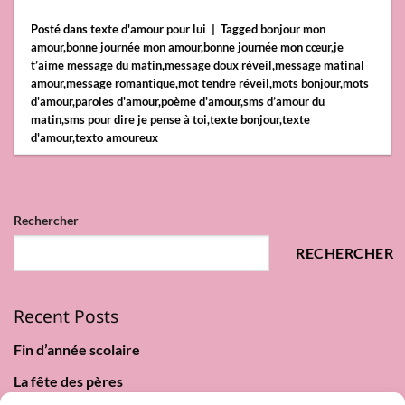
Posté dans
texte d'amour pour lui
|
Tagged
bonjour mon
amour
,
bonne journée mon amour
,
bonne journée mon cœur
,
je
t’aime message du matin
,
message doux réveil
,
message matinal
amour
,
message romantique
,
mot tendre réveil
,
mots bonjour
,
mots
d'amour
,
paroles d'amour
,
poème d'amour
,
sms d’amour du
matin
,
sms pour dire je pense à toi
,
texte bonjour
,
texte
d'amour
,
texto amoureux
Rechercher
RECHERCHER
Recent Posts
Fin d’année scolaire
La fête des pères