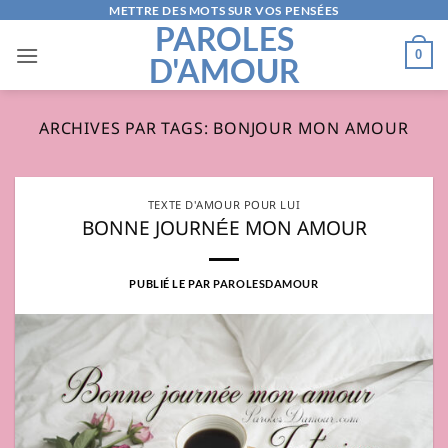
Passer
METTRE DES MOTS SUR VOS PENSÉES
PAROLES
au
0
D'AMOUR
contenu
ARCHIVES PAR TAGS:
BONJOUR MON AMOUR
TEXTE D'AMOUR POUR LUI
BONNE JOURNÉE MON AMOUR
PUBLIÉ LE
PAR
PAROLESDAMOUR