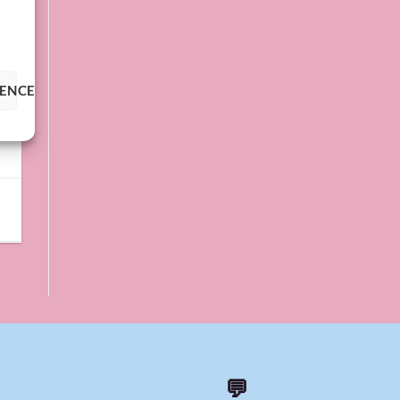
RENCES
💬