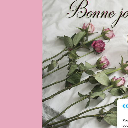
Pou
pou