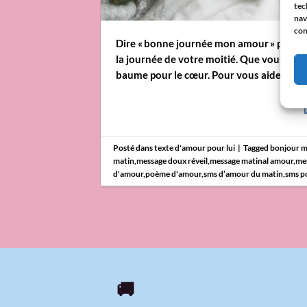
tec
nav
con
Dire « bonne journée mon amour » peut par
la journée de votre moitié. Que vous soy
baume pour le cœur. Pour vous aider à tro
Posté dans
texte d'amour pour lui
|
Tagged
bonjour 
matin
,
message doux réveil
,
message matinal amour
,
me
d'amour
,
poème d'amour
,
sms d’amour du matin
,
sms po
🚚