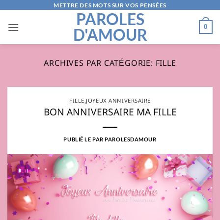
Passer
METTRE DES MOTS SUR VOS PENSÉES
PAROLES
au
0
D'AMOUR
contenu
ARCHIVES PAR CATÉGORIE:
FILLE
FILLE
,
JOYEUX ANNIVERSAIRE
BON ANNIVERSAIRE MA FILLE
PUBLIÉ LE
PAR
PAROLESDAMOUR