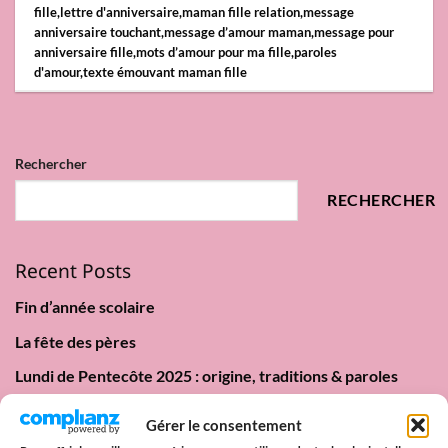
fille
,
lettre d'anniversaire
,
maman fille relation
,
message
anniversaire touchant
,
message d’amour maman
,
message pour
anniversaire fille
,
mots d’amour pour ma fille
,
paroles
d'amour
,
texte émouvant maman fille
Rechercher
RECHERCHER
Recent Posts
Fin d’année scolaire
La fête des pères
Lundi de Pentecôte 2025 : origine, traditions & paroles
d’amour
Gérer le consentement
Date Pride 2025 : Calendrier des Marches des Fiertés en