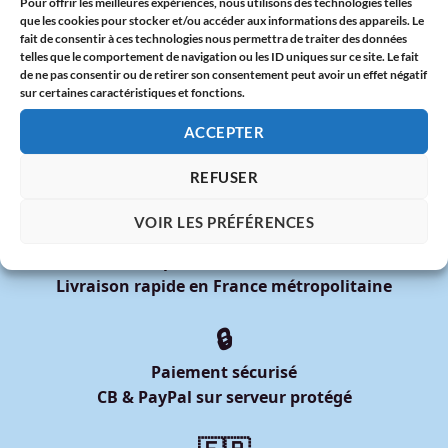
Pour offrir les meilleures expériences, nous utilisons des technologies telles
France
que les cookies pour stocker et/ou accéder aux informations des appareils. Le
fait de consentir à ces technologies nous permettra de traiter des données
DIXOON x Mois des Fiertés 2025 : Deux Tote Bags Arc-en-
telles que le comportement de navigation ou les ID uniques sur ce site. Le fait
Ciel à Offrir avec Fierté
de ne pas consentir ou de retirer son consentement peut avoir un effet négatif
sur certaines caractéristiques et fonctions.
ACCEPTER
REFUSER
🚚
VOIR LES PRÉFÉRENCES
Expédition sous 48h
Livraison rapide en France métropolitaine
🔒
Paiement sécurisé
CB & PayPal sur serveur protégé