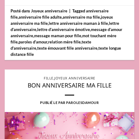
Posté dans
Joyeux anniversaire
|
Tagged
anniversaire
fille
,
anniversaire fille adulte
,
anniversaire ma fille
,
joyeux
anniversaire ma fille
,
lettre anniversaire maman à fille
,
lettre
d'anniversaire
,
lettre d’anniversaire émotive
,
message d’amour
anniversaire
,
message maman pour fille
,
mot touchant mère
fille
,
paroles d'amour
,
relation mère fille
,
texte
d'anniversaire
,
texte émouvant fille anniversaire
,
texte longue
distance fille
FILLE
,
JOYEUX ANNIVERSAIRE
BON ANNIVERSAIRE MA FILLE
PUBLIÉ LE
PAR
PAROLESDAMOUR