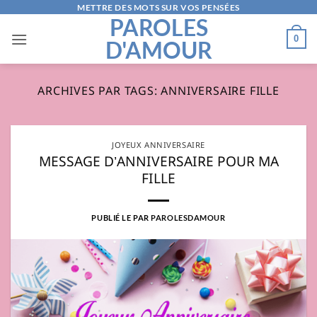
Passer
METTRE DES MOTS SUR VOS PENSÉES
PAROLES
au
0
D'AMOUR
contenu
ARCHIVES PAR TAGS:
ANNIVERSAIRE FILLE
JOYEUX ANNIVERSAIRE
MESSAGE D’ANNIVERSAIRE POUR MA
FILLE
PUBLIÉ LE
PAR
PAROLESDAMOUR