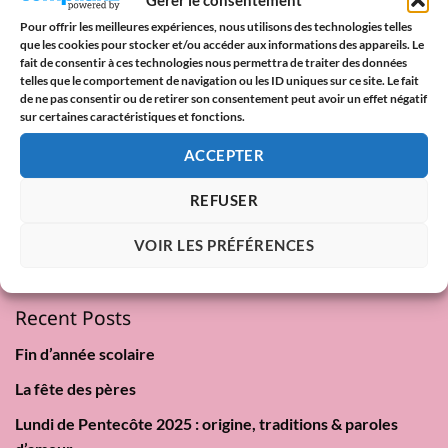
Gérer le consentement
fille
,
anniversaire fille adulte
,
anniversaire ma fille
,
citation
Pour offrir les meilleures expériences, nous utilisons des technologies telles
anniversaire fille
,
joyeux anniversaire ma fille
,
lettre anniversaire
que les cookies pour stocker et/ou accéder aux informations des appareils. Le
fille
,
lettre d'anniversaire
,
maman fille relation
,
message
fait de consentir à ces technologies nous permettra de traiter des données
anniversaire touchant
,
message d’amour maman
,
message pour
telles que le comportement de navigation ou les ID uniques sur ce site. Le fait
de ne pas consentir ou de retirer son consentement peut avoir un effet négatif
anniversaire fille
,
mots d’amour pour ma fille
,
paroles
sur certaines caractéristiques et fonctions.
d'amour
,
texte émouvant maman fille
ACCEPTER
REFUSER
Rechercher
VOIR LES PRÉFÉRENCES
RECHERCHER
Recent Posts
Fin d’année scolaire
La fête des pères
Lundi de Pentecôte 2025 : origine, traditions & paroles