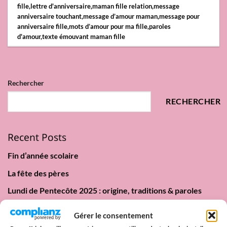
fille
,
lettre d'anniversaire
,
maman fille relation
,
message
anniversaire touchant
,
message d’amour maman
,
message pour
anniversaire fille
,
mots d’amour pour ma fille
,
paroles
d'amour
,
texte émouvant maman fille
Rechercher
RECHERCHER
Recent Posts
Fin d’année scolaire
La fête des pères
Lundi de Pentecôte 2025 : origine, traditions & paroles
d’amour
Gérer le consentement
Date Pride 2025 : Calendrier des Marches des Fiertés en