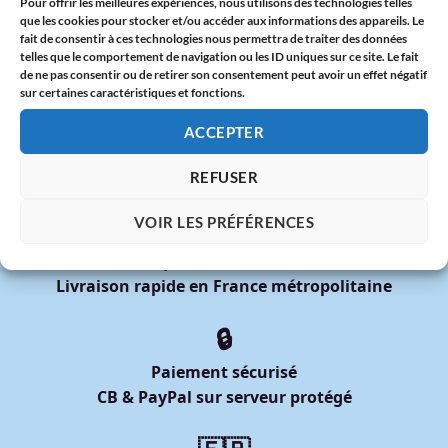
Pour offrir les meilleures expériences, nous utilisons des technologies telles
France
que les cookies pour stocker et/ou accéder aux informations des appareils. Le
fait de consentir à ces technologies nous permettra de traiter des données
DIXOON x Mois des Fiertés 2025 : Deux Tote Bags Arc-en-
telles que le comportement de navigation ou les ID uniques sur ce site. Le fait
Ciel à Offrir avec Fierté
de ne pas consentir ou de retirer son consentement peut avoir un effet négatif
sur certaines caractéristiques et fonctions.
ACCEPTER
REFUSER
🚚
VOIR LES PRÉFÉRENCES
Expédition sous 48h
Livraison rapide en France métropolitaine
🔒
Paiement sécurisé
CB & PayPal sur serveur protégé