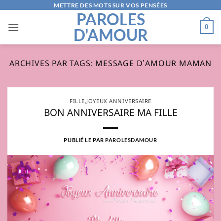
Passer
METTRE DES MOTS SUR VOS PENSÉES
PAROLES
au
0
D'AMOUR
contenu
ARCHIVES PAR TAGS:
MESSAGE D’AMOUR MAMAN
FILLE
,
JOYEUX ANNIVERSAIRE
BON ANNIVERSAIRE MA FILLE
PUBLIÉ LE
PAR
PAROLESDAMOUR