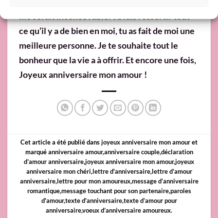
vie. Tout ça parce que je t’aime et vivre sans toi
me serait inconcevable. Tu fais ressortir tout
ce qu’il y a de bien en moi, tu as fait de moi une
meilleure personne. Je te souhaite tout le
bonheur que la vie a à offrir. Et encore une fois,
Joyeux anniversaire mon amour !
Cet article a été publié dans
joyeux anniversaire mon amour
et
marqué
anniversaire amour
,
anniversaire couple
,
déclaration
d’amour anniversaire
,
joyeux anniversaire mon amour
,
joyeux
anniversaire mon chéri
,
lettre d'anniversaire
,
lettre d’amour
anniversaire
,
lettre pour mon amoureux
,
message d’anniversaire
romantique
,
message touchant pour son partenaire
,
paroles
d'amour
,
texte d'anniversaire
,
texte d’amour pour
anniversaire
,
voeux d’anniversaire amoureux
.