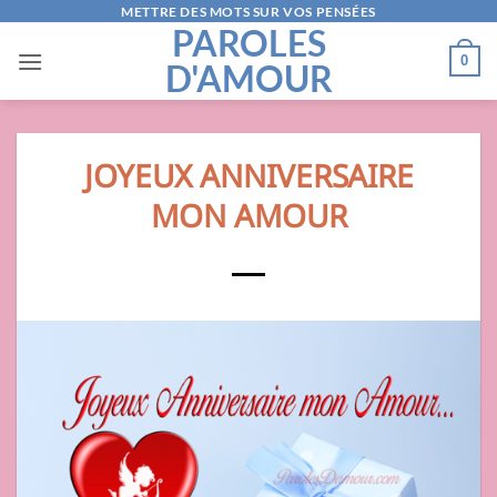
Passer
METTRE DES MOTS SUR VOS PENSÉES
PAROLES
au
0
D'AMOUR
contenu
JOYEUX ANNIVERSAIRE
MON AMOUR