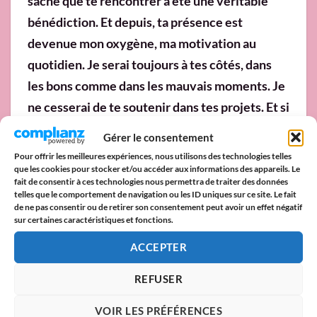
sache que te rencontrer a été une véritable
bénédiction. Et depuis, ta présence est
devenue mon oxygène, ma motivation au
quotidien. Je serai toujours à tes côtés, dans
les bons comme dans les mauvais moments. Je
ne cesserai de te soutenir dans tes projets. Et si
un jour, il t’arrive d’être sur le point
Gérer le consentement
d’abandonner, je serai là pour t’encourager. Je
Pour offrir les meilleures expériences, nous utilisons des technologies telles
te donnerai tout l’amour et toute l’affection
que les cookies pour stocker et/ou accéder aux informations des appareils. Le
fait de consentir à ces technologies nous permettra de traiter des données
dont tu auras besoin.
telles que le comportement de navigation ou les ID uniques sur ce site. Le fait
de ne pas consentir ou de retirer son consentement peut avoir un effet négatif
Mon cœur, si je pouvais décrocher la lune et
sur certaines caractéristiques et fonctions.
cueillir les étoiles pour toi, je le ferais. Si je
ACCEPTER
pouvais bâtir un mur autour de ton cœur pour
que jamais tu ne sois blessé, je le ferais. Et je
REFUSER
n’hésiterai pas une seule seconde à t’offrir ma
VOIR LES PRÉFÉRENCES