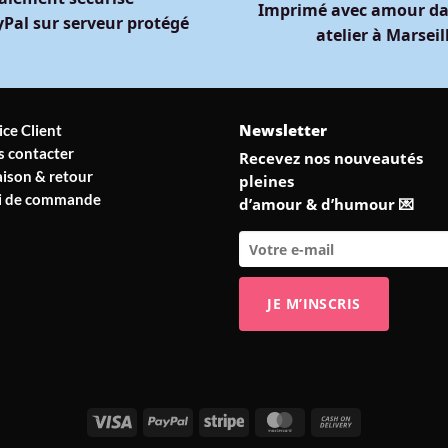
Imprimé avec amour da
Pal sur serveur protégé
atelier à Marseil
Newsletter
ice Client
 contacter
Recevez nos nouveautés
aison & retour
pleines
vi de commande
d’amour & d’humour 💌
Visa
PayPal
Stripe
MasterCard
Cash
On