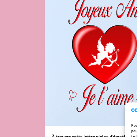
Pou
pou
tec
À travers cette lettre pleine d’émotion, 