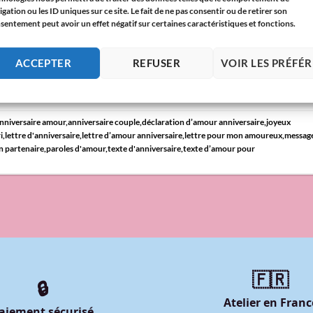
igation ou les ID uniques sur ce site. Le fait de ne pas consentir ou de retirer son
, pour lui dire à quel point vous l’aimez et combien il compte
sentement peut avoir un effet négatif sur certaines caractéristiques et fonctions.
n amour, je t’aime de tout mon cœur ! À MA MOITIÉ,À MON ÂME
ACCEPTER
REFUSER
VOIR LES PRÉFÉ
CONTINUER LA LECTURE
→
nniversaire amour
,
anniversaire couple
,
déclaration d’amour anniversaire
,
joyeux
i
,
lettre d'anniversaire
,
lettre d’amour anniversaire
,
lettre pour mon amoureux
,
messag
n partenaire
,
paroles d'amour
,
texte d'anniversaire
,
texte d’amour pour
🇫🇷
🔒
Atelier en Franc
aiement sécurisé