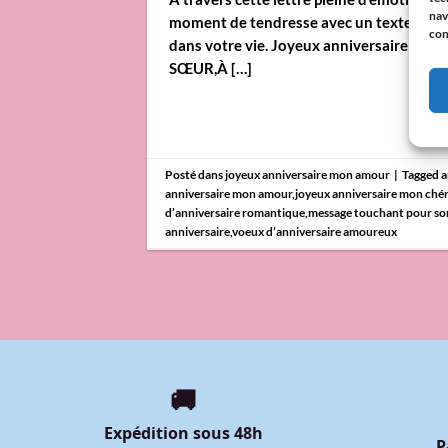
nav
moment de tendresse avec un texte sincère
con
dans votre vie. Joyeux anniversaire mo
SŒUR,À […]
Posté dans
joyeux anniversaire mon amour
|
Tagged
a
anniversaire mon amour
,
joyeux anniversaire mon chér
d’anniversaire romantique
,
message touchant pour so
anniversaire
,
voeux d’anniversaire amoureux
🚚
Expédition sous 48h
P