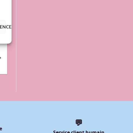
RENCES
e
💬
e
Service client humain