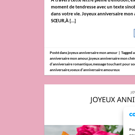
moment de tendresse avec un texte sincère
dans votre vie. Joyeux anniversaire mo
SŒUR,À […]
Posté dans
joyeux anniversaire mon amour
|
Tagged
a
anniversaire mon amour
,
joyeux anniversaire mon chér
d’anniversaire romantique
,
message touchant pour so
anniversaire
,
voeux d’anniversaire amoureux
JO
JOYEUX ANN
Pou
pou