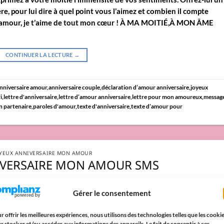
, pour lui dire à quel point vous l’aimez et combien il compte
n amour, je t’aime de tout mon cœur ! À MA MOITIÉ,À MON ÂME
CONTINUER LA LECTURE
→
nniversaire amour
,
anniversaire couple
,
déclaration d’amour anniversaire
,
joyeux
i
,
lettre d'anniversaire
,
lettre d’amour anniversaire
,
lettre pour mon amoureux
,
messag
n partenaire
,
paroles d'amour
,
texte d'anniversaire
,
texte d’amour pour
YEUX ANNIVERSAIRE MON AMOUR
IVERSAIRE MON AMOUR SMS
Gérer le consentement
PUBLIÉ LE
PAR
PAROLESDAMOUR
r offrir les meilleures expériences, nous utilisons des technologies telles que les cooki
r stocker et/ou accéder aux informations des appareils. Le fait de consentir à ces