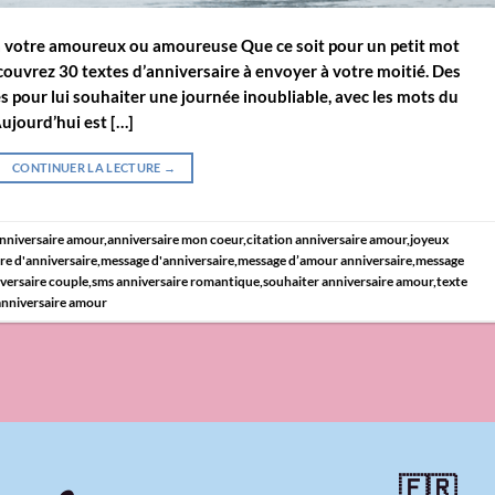
à votre amoureux ou amoureuse Que ce soit pour un petit mot
uvrez 30 textes d’anniversaire à envoyer à votre moitié. Des
s pour lui souhaiter une journée inoubliable, avec les mots du
ujourd’hui est […]
CONTINUER LA LECTURE
→
nniversaire amour
,
anniversaire mon coeur
,
citation anniversaire amour
,
joyeux
tre d'anniversaire
,
message d'anniversaire
,
message d’amour anniversaire
,
message
versaire couple
,
sms anniversaire romantique
,
souhaiter anniversaire amour
,
texte
anniversaire amour
🇫🇷