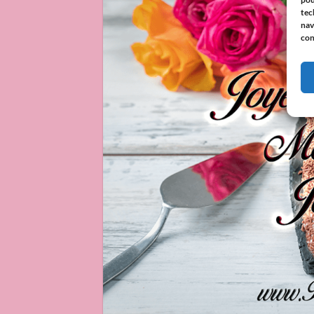
tec
nav
con